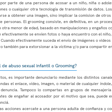
a por parte de una persona de acosar a un niño, niña o adole
nes o cualquier otra tecnología de transmisión de datos. Los
rse a obtener una imagen, sino implicar la comision de otros
de personas. El grooming consiste, en definitiva, en un proc
on otra menor de edad, basado en manipulaciones y engaños co
 efectivamente se envíen fotos o haya encuentro con el niño,
. Cuando efectivamente suceda el envío de imágenes o videos s
ro también para extorsionar a la víctima y/o para compartir en
 de abuso sexual infantil o Grooming?
itos, es importante denunciarlo mediante los distintos cana
das el enlace, vídeo, imagen, o material de cualquier índole
 denuncia. Tampoco lo compartas en grupos de mensajería 
ates de engañar al acosador por el motivo que sea, puede ent
unciá.
tas acciones acercate a una persona adulta de confianza y con