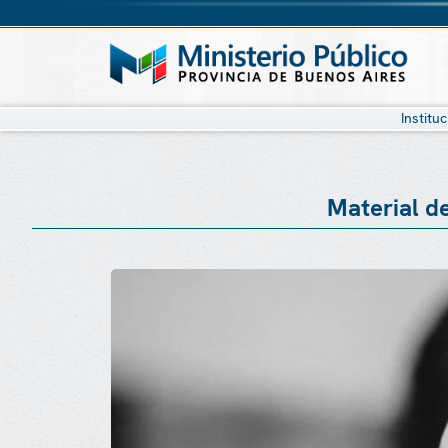
Institu
Material d